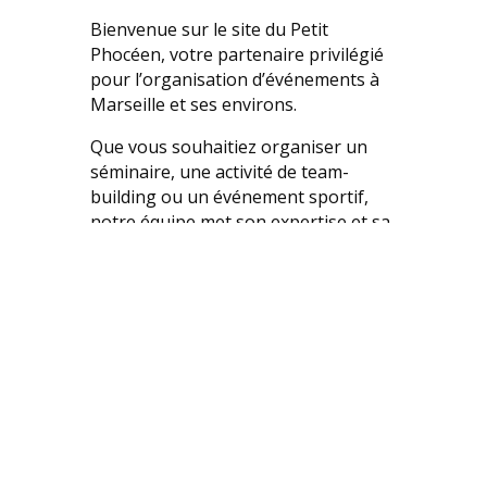
Bienvenue sur le site du Petit
Phocéen, votre partenaire privilégié
pour l’organisation d’événements à
Marseille et ses environs.
Que vous souhaitiez organiser un
séminaire, une activité de team-
building ou un événement sportif,
notre équipe met son expertise et sa
créativité à votre service pour faire
de votre projet une réussite
mémorable.
Découvrez nos prestations et laissez-
vous inspirer par notre passion pour
l’événementiel.
Je découvre qui est le Petit
Phocéen !