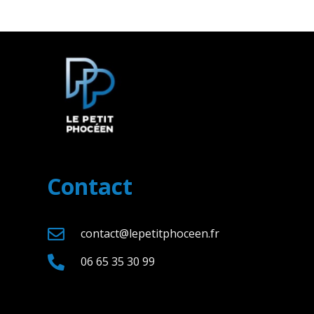
Contact

contact@lepetitphoceen.fr

06 65 35 30 99